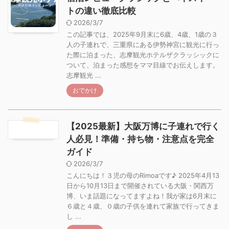
トの違い徹底比較
2026/3/7
この記事では、2025年9月末に6歳、4歳、1歳の３
人の子連れで、三重県にある伊勢神宮に観光に行っ
た際に泊まった、志摩観光ホテルザクラッシックに
ついて、泊まった感想をママ目線でお伝えします。
志摩観光 ...
おでかけ
【2025最新】大阪万博に子連れで行く
人必見！準備・持ち物・注意点を完全
ガイド
2026/3/7
こんにちは！３児の母のRimoaです♪ 2025年4月13
日から10月13日まで開催されている大阪・関西万
博、いま話題になってますよね！我が家は6月末に
６歳と４歳、０歳の子供を連れて家族で行ってきま
し ...