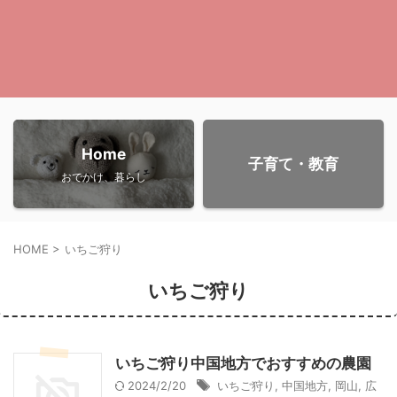
Home
子育て・教育
おでかけ、暮らし
HOME
>
いちご狩り
いちご狩り
いちご狩り中国地方でおすすめの農園
2024/2/20
いちご狩り
,
中国地方
,
岡山
,
広