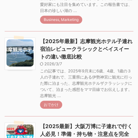
愛好家にも注目を集めています。この報告書では、
日本の珍しい湖の ...
Business, Marketing
【2025年最新】志摩観光ホテル子連れ
宿泊レビュークラシックとベイスイー
トの違い徹底比較
2026/3/7
この記事では、2025年9月末に6歳、4歳、1歳の３
人の子連れで、三重県にある伊勢神宮に観光に行っ
た際に泊まった、志摩観光ホテルザクラッシックに
ついて、泊まった感想をママ目線でお伝えします。
志摩観光 ...
おでかけ
【2025最新】大阪万博に子連れで行く
人必見！準備・持ち物・注意点を完全