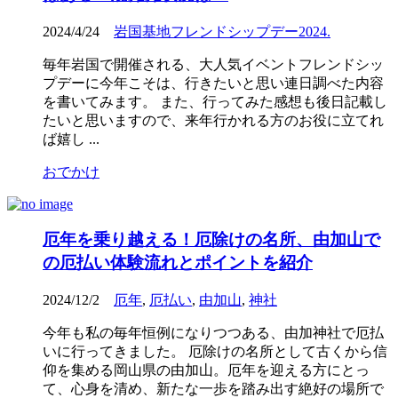
2024/4/24
岩国基地フレンドシップデー2024.
毎年岩国で開催される、大人気イベントフレンドシッ
プデーに今年こそは、行きたいと思い連日調べた内容
を書いてみます。 また、行ってみた感想も後日記載し
たいと思いますので、来年行かれる方のお役に立てれ
ば嬉し ...
おでかけ
厄年を乗り越える！厄除けの名所、由加山で
の厄払い体験流れとポイントを紹介
2024/12/2
厄年
,
厄払い
,
由加山
,
神社
今年も私の毎年恒例になりつつある、由加神社で厄払
いに行ってきました。 厄除けの名所として古くから信
仰を集める岡山県の由加山。厄年を迎える方にとっ
て、心身を清め、新たな一歩を踏み出す絶好の場所で